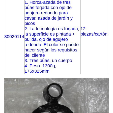
1. Horca-azada de tres
púas forjada con ojo de
agujero redondo para
cavar, azada de jardín y
picos
2. La tecnología es forjada,
12
la superficie es pintada +
piezas/cartón
30020114
pulida, ojo de agujero
redondo. El color se puede
hacer según los requisitos
del cliente
3. Tres púas, un cuerpo
4. Peso: 1300g,
175x325mm