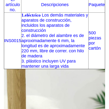
artículo
Descripciones
Paquete
no.
1.
eléctrico
Los demás materiales y
aparatos de construcción,
incluidos los aparatos de
construcción
500
2. el diámetro del alambre es de
piezas
INS0015
aproximadamente 6 mm, la
por
longitud es de aproximadamente
cartón
220 mm, libre de correr. con hilo
de madera
3. plástico incluyen UV para
mantener una larga vida