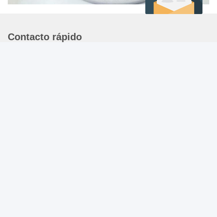
Contacto rápido
Dirección
29# EDIFICIO JARDÍN ZHONGMEI ZIWEI, SHIJIAZHUANG,
HEBEI, CHINA. 05000
Teléfono
86-311-66509363
Correo electrónico
peggy@yingxinglobal.com
Política de privacidad
|
Mapa del Sitio
| China es buena. Calidad
Valla eléctrica para potreros Proveedor. Derecho de autor 2024-