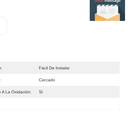
n:
Fácil De Instalar
:
Cercado
e A La Oxidación:
Sí