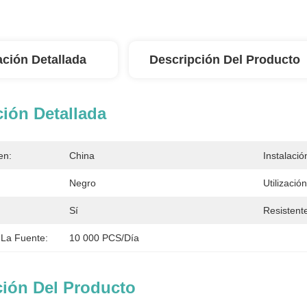
ación Detallada
Descripción Del Producto
ión Detallada
en:
China
Instalació
Negro
Utilización
Sí
Resistent
La Fuente:
10 000 PCS/día
ción Del Producto