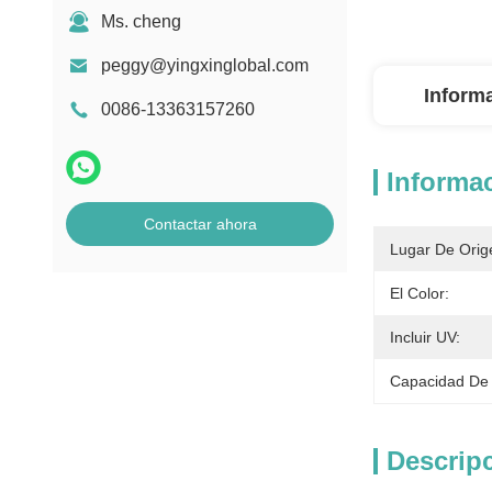
Ms. cheng
peggy@yingxinglobal.com
Inform
0086-13363157260
Informac
Contactar ahora
Lugar De Orig
El Color:
Incluir UV:
Capacidad De 
Descrip