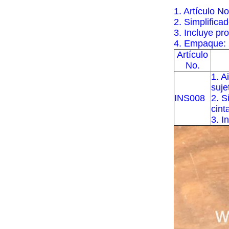
1. Artículo N
2. Simplifica
3. Incluye pr
4. Empaque: 
Artículo
No.
1. A
suje
INS008
2. S
cint
3. I