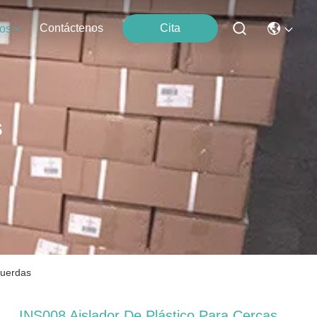
Contáctenos
Cita
os
s
cuerdas
INS008 Aislador De Plástico Para Cercas