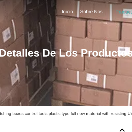
Inicio
Sobre Nosotros
Product
Detalles De Los Producto
ing boxes control tools plastic type full new material with resisting U