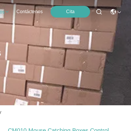
Contáctenos
Cita
os
s
V
CM010 Mouse Catching Boxes Control