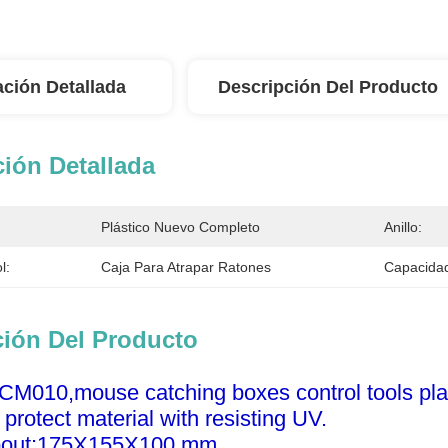
ación Detallada
Descripción Del Producto
ión Detallada
Plástico Nuevo Completo
Anillo:
l:
Caja Para Atrapar Ratones
Capacidad
ción Del Producto
CM010,mouse catching boxes control tools plast
protect material with resisting UV.
about:175X155X100
mm