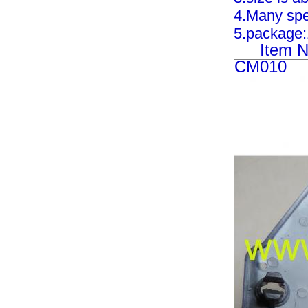
4.Many spe
5.package:
Item N
CM010