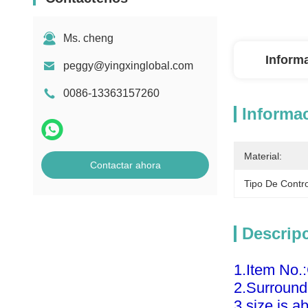
Ms. cheng
Inform
peggy@yingxinglobal.com
0086-13363157260
Informac
Material:
Contactar ahora
Tipo De Contro
Descrip
1.Item No.:
2.Surround 
3.size is 