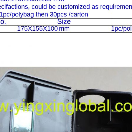
cifactions, could be customized as requiremen
1pc/polybag then 30pcs /carton
o.
Size
175X155X100
mm
1pc/po