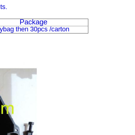
ts.
Package
lybag then 30pcs
/carton