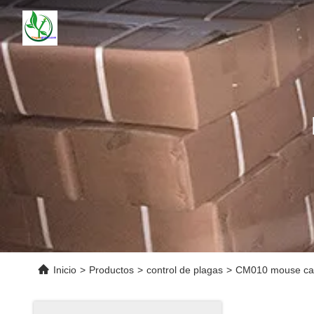
Inicio
>
Productos
>
control de plagas
>
CM010 mouse catch