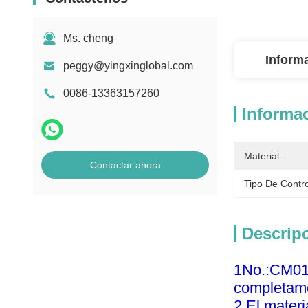
Ms. cheng
Inform
peggy@yingxinglobal.com
0086-13363157260
Informac
Material:
Contactar ahora
Tipo De Contro
Descrip
1No.:CM016,
completam
2.El materi