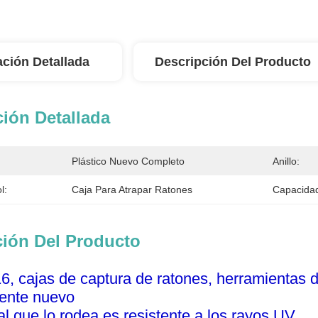
ación Detallada
Descripción Del Producto
ión Detallada
Plástico Nuevo Completo
Anillo:
l:
Caja Para Atrapar Ratones
Capacidad
ción Del Producto
 cajas de captura de ratones, herramientas de 
ente nuevo
al que lo rodea es resistente a los rayos UV.