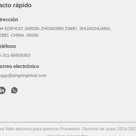
acto rápido
irección
9# EDIFICIO JARDÍN ZHONGMEI ZIWEI, SHIJIAZHUANG,
EBEI, CHINA. 05000
eléfono
6-311-66509363
orreo electrónico
eggy@yingxinglobal.com
dad Valla eléctrica para potreros Proveedor. Derecho de autor 202