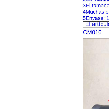
3El tamañ
4Muchas es
5Envase: 1 
El artícul
CM016